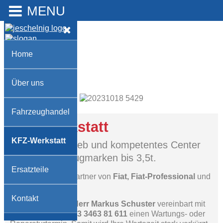
MENU
Home
Über uns
F
Fahrzeughandel
KFZ-Werkstatt
KFZ-Werkstatt
Ihr Meisterbetrieb und kompetentes Center
für alle Fahrzeugmarken bis 3,5t.
Ersatzteile
Wir sind Service-Partner von
Fiat, Fiat-Professional
und
Alfa Romeo
.
Kontakt
Unser Mitarbeiter
Herr Markus Schuster
vereinbart mit
Ihnen unter Tel.:
+43 3463 81 611
einen Wartungs- oder